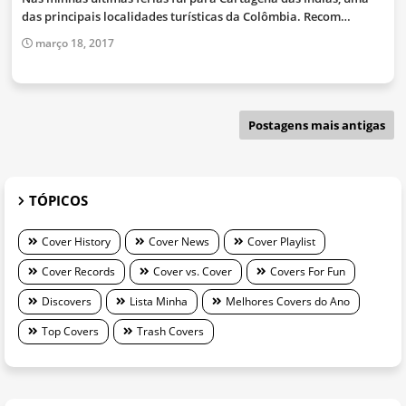
das principais localidades turísticas da Colômbia. Recom…
março 18, 2017
Postagens mais antigas
TÓPICOS
Cover History
Cover News
Cover Playlist
Cover Records
Cover vs. Cover
Covers For Fun
Discovers
Lista Minha
Melhores Covers do Ano
Top Covers
Trash Covers