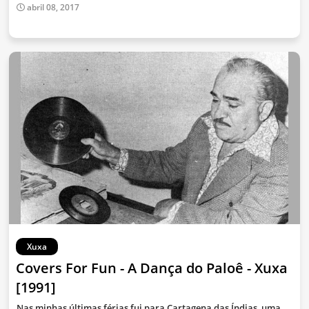
abril 08, 2017
Xuxa
Covers For Fun - A Dança do Paloê - Xuxa
[1991]
Nas minhas últimas férias fui para Cartagena das Índias, uma