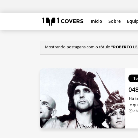
Início
Sobre
Equi
Mostrando postagens com o rótulo
ROBERTO LE
To
048
Há t
e qu
ab