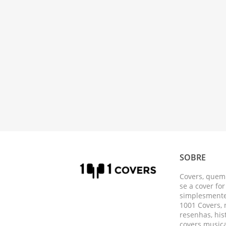
SOBRE
Covers, quem
se a cover fo
simplesmente 
1001 Covers,
resenhas, his
covers musica