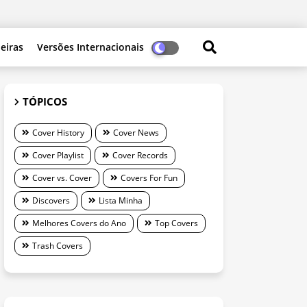
leiras
Versões Internacionais
TÓPICOS
Cover History
Cover News
Cover Playlist
Cover Records
Cover vs. Cover
Covers For Fun
Discovers
Lista Minha
Melhores Covers do Ano
Top Covers
Trash Covers