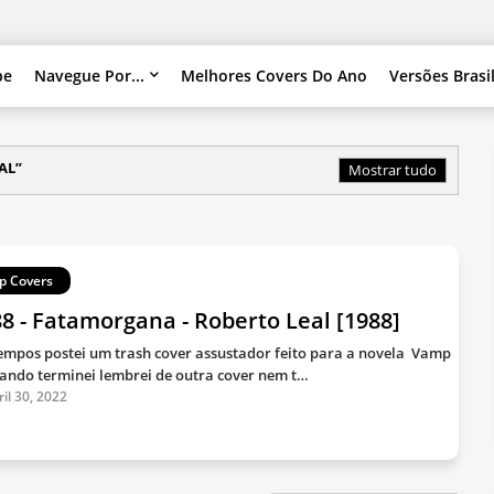
pe
Navegue Por...
Melhores Covers Do Ano
Versões Brasi
AL
Mostrar tudo
p Covers
8 - Fatamorgana - Roberto Leal [1988]
empos postei um trash cover assustador feito para a novela Vamp
ando terminei lembrei de outra cover nem t…
ril 30, 2022