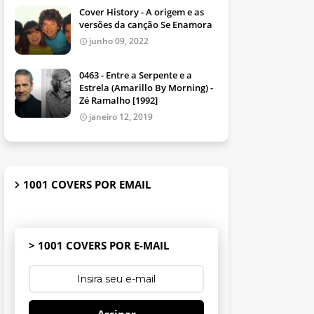
Cover History - A origem e as
versões da canção Se Enamora
junho 09, 2022
0463 - Entre a Serpente e a
Estrela (Amarillo By Morning) -
Zé Ramalho [1992]
janeiro 12, 2019
1001 COVERS POR EMAIL
> 1001 COVERS POR E-MAIL