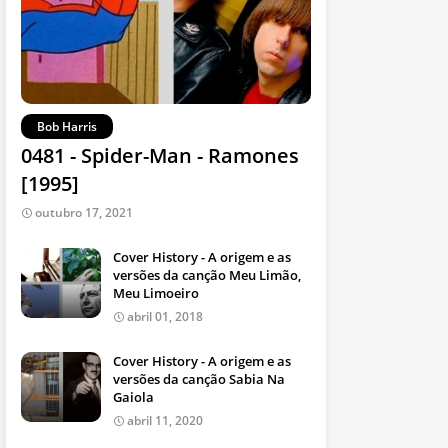
Bob Harris
0481 - Spider-Man - Ramones
[1995]
outubro 17, 2021
Cover History - A origem e as
versões da canção Meu Limão,
Meu Limoeiro
abril 01, 2018
Cover History - A origem e as
versões da canção Sabia Na
Gaiola
abril 11, 2020