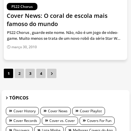
PS22 Chorus
Cover News: O coral de escola mais
famoso do mundo
PS22 Chorus , guarde este nome. Não, não é um jogo de video-
game. Muito menos se trata de um novo robô da série Star W…
março 30, 2010
1
2
3
4
TÓPICOS
Cover History
Cover News
Cover Playlist
Cover Records
Cover vs. Cover
Covers For Fun
Discovers
Lista Minha
Melhores Covers do Ano