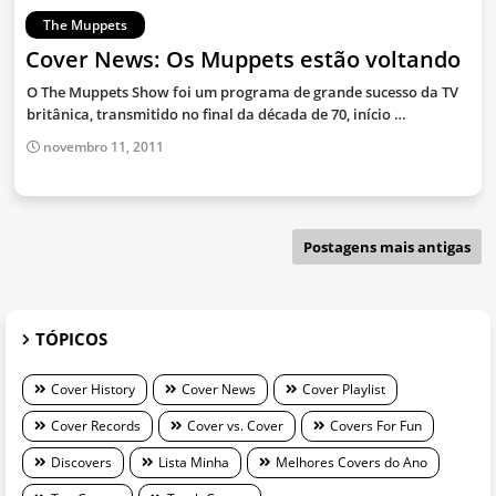
The Muppets
Cover News: Os Muppets estão voltando
O The Muppets Show foi um programa de grande sucesso da TV
britânica, transmitido no final da década de 70, início …
novembro 11, 2011
Postagens mais antigas
TÓPICOS
Cover History
Cover News
Cover Playlist
Cover Records
Cover vs. Cover
Covers For Fun
Discovers
Lista Minha
Melhores Covers do Ano