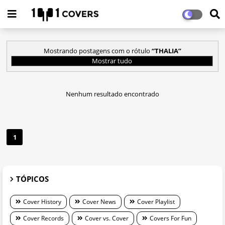
Mostrando postagens com o rótulo
THALIA
Mostrar tudo
Nenhum resultado encontrado
1
TÓPICOS
Cover History
Cover News
Cover Playlist
Cover Records
Cover vs. Cover
Covers For Fun