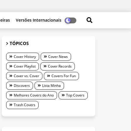
leiras
Versões Internacionais
TÓPICOS
Cover History
Cover News
Cover Playlist
Cover Records
Cover vs. Cover
Covers For Fun
Discovers
Lista Minha
Melhores Covers do Ano
Top Covers
Trash Covers