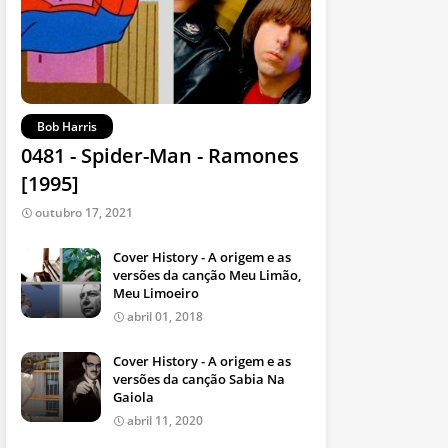
Bob Harris
0481 - Spider-Man - Ramones
[1995]
outubro 17, 2021
Cover History - A origem e as
versões da canção Meu Limão,
Meu Limoeiro
abril 01, 2018
Cover History - A origem e as
versões da canção Sabia Na
Gaiola
abril 11, 2020