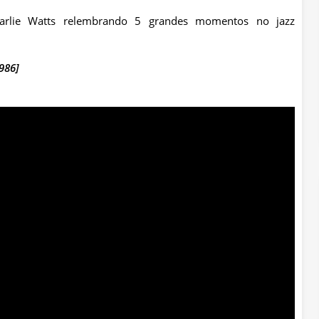
harlie Watts relembrando 5 grandes momentos no jazz
986]