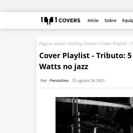
Início
Sobre
Equi
Página inicial
Rolling Stones
Cover Playlist -
Cover Playlist - Tributo:
Watts no jazz
Persiolino
agosto 29, 2021