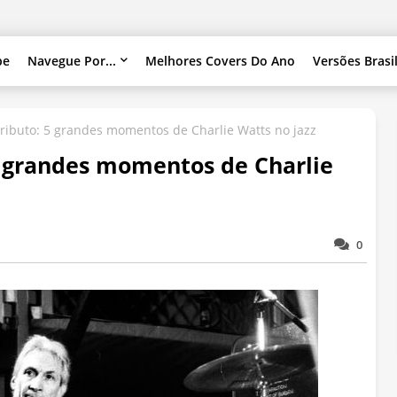
pe
Navegue Por...
Melhores Covers Do Ano
Versões Brasi
 Tributo: 5 grandes momentos de Charlie Watts no jazz
 5 grandes momentos de Charlie
0