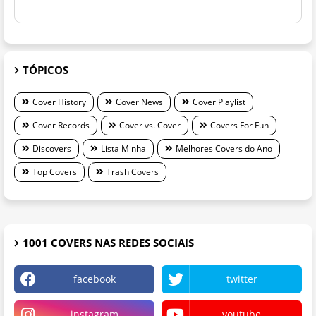
TÓPICOS
Cover History
Cover News
Cover Playlist
Cover Records
Cover vs. Cover
Covers For Fun
Discovers
Lista Minha
Melhores Covers do Ano
Top Covers
Trash Covers
1001 COVERS NAS REDES SOCIAIS
facebook
twitter
instagram
youtube