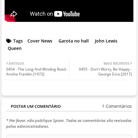
Tags
Cover News
Garota no hall
John Lewis
Queen
ANTIGOS
MAIS RECENTES
0454 - The Long And Winding Road -
0455 - Don't Worry, Be Happy -
Aretha Franklin [1972]
George Ezra [2017]
1 Comentários
POSTAR UM COMENTÁRIO
* Por favor, não publique Spam. Todos os comentários são revisados
pelos administradores.