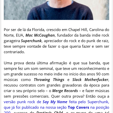
Por ser de lá da Florida, crescido em Chapel Hill, Carolina do
Norte, EUA,
Mac McCaughan
, fundador da banda indie rock
garageira
Superchunk
, apreciador do rock e do punk de raiz,
teve sempre vontade de fazer o que queria fazer e sem ser
contrariado.
Uma prova desta última afirmação é que sua banda, que
sempre fez um som seminal, que teve um reconhecimento e
um grande sucesso no meio indie no início dos anos 90 com
músicas como
Throwing Things
e
Slack Motherfucker
,
recusou contratos com grandes gravadoras da época para
criar o seu próprio selo – o
Merge Records
– e fazer músicas
sem pressões comerciais. Quer outra prova? Então ouça a
versão punk rock de
Say My Name
feita pelo Superchunk,
que já foi publicado na nossa seção
Top Covers
na posição
200
, sucesso do
Destiny’s Child
, o ex-grupo de uma tal