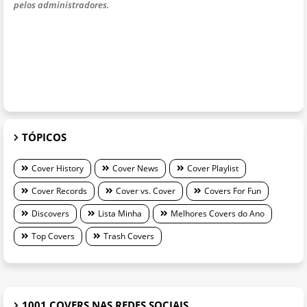
pelos administradores.
TÓPICOS
Cover History
Cover News
Cover Playlist
Cover Records
Cover vs. Cover
Covers For Fun
Discovers
Lista Minha
Melhores Covers do Ano
Top Covers
Trash Covers
1001 COVERS NAS REDES SOCIAIS