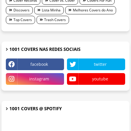
Cover Records
Cover vs. Cover
Covers For Fun
Discovers
Lista Minha
Melhores Covers do Ano
Top Covers
Trash Covers
1001 COVERS NAS REDES SOCIAIS
facebook
twitter
instagram
youtube
1001 COVERS @ SPOTIFY