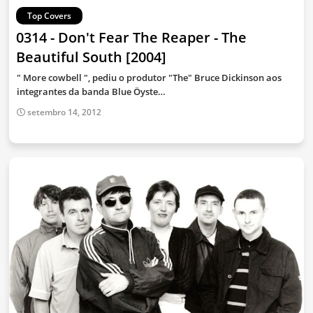
Top Covers
0314 - Don't Fear The Reaper - The
Beautiful South [2004]
" More cowbell ", pediu o produtor "The" Bruce Dickinson aos
integrantes da banda Blue Öyste…
setembro 14, 2012