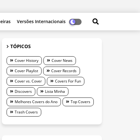
leiras
Versões Internacionais
TÓPICOS
Cover History
Cover News
Cover Playlist
Cover Records
Cover vs. Cover
Covers For Fun
Discovers
Lista Minha
Melhores Covers do Ano
Top Covers
Trash Covers