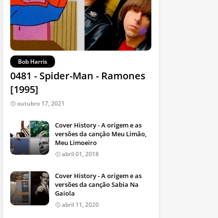
Bob Harris
0481 - Spider-Man - Ramones
[1995]
outubro 17, 2021
Cover History - A origem e as
versões da canção Meu Limão,
Meu Limoeiro
abril 01, 2018
Cover History - A origem e as
versões da canção Sabia Na
Gaiola
abril 11, 2020