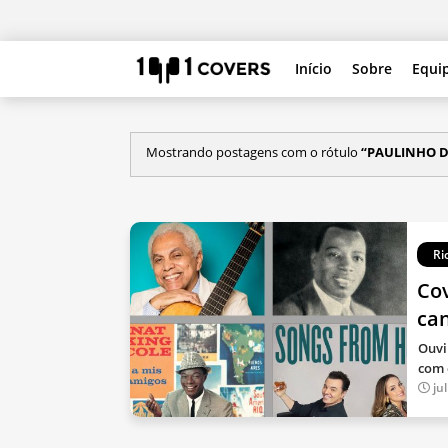
Início
Sobre
Equi
Mostrando postagens com o rótulo
PAULINHO D
Ri
Cov
ca
Ouvi
com 
ju