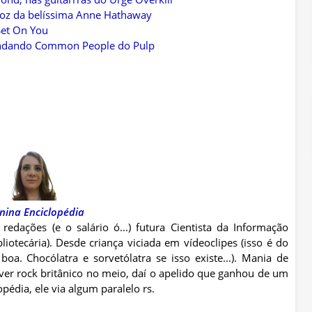
voz da belíssima Anne Hathaway
et On You
 mandando Common People do Pulp
nina Enciclopédia
 redações (e o salário ó...) futura Cientista da Informação
iotecária). Desde criança viciada em vídeoclipes (isso é do
oa. Chocólatra e sorvetólatra se isso existe...). Mania de
iver rock britânico no meio, daí o apelido que ganhou de um
édia, ele via algum paralelo rs.