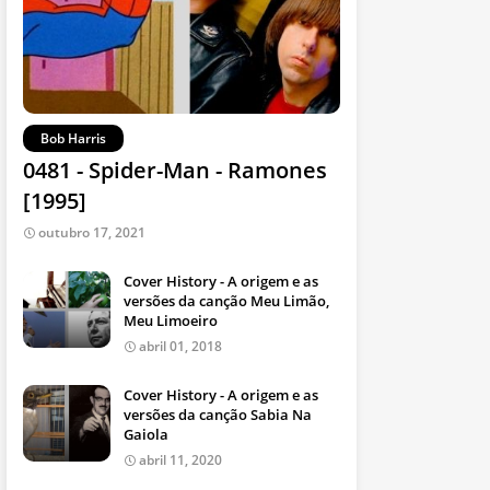
Bob Harris
0481 - Spider-Man - Ramones
[1995]
outubro 17, 2021
Cover History - A origem e as
versões da canção Meu Limão,
Meu Limoeiro
abril 01, 2018
Cover History - A origem e as
versões da canção Sabia Na
Gaiola
abril 11, 2020