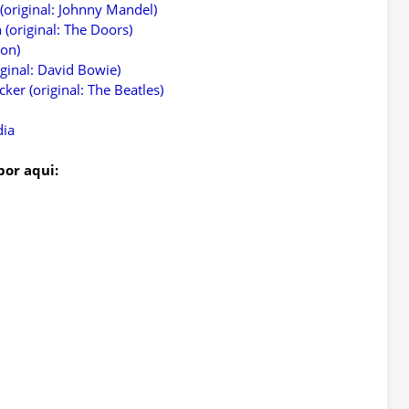
 (original: Johnny Mandel)
(original: The Doors)
ion)
ginal: David Bowie)
ker (original: The Beatles)
dia
por aqui: