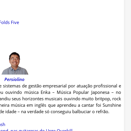
Folds Five
Persiolino
e sistemas de gestão empresarial por atuação profissional e
ceu ouvindo música Enka – Música Popular Japonesa – no
andiu seus horizontes musicais ouvindo muito britpop, rock
meira música em inglês que aprendeu a cantar foi Sunshine
e idade – na verdade só conseguiu balbuciar o refrão.
ash
nd, nas guitarrras do Urge Overkill