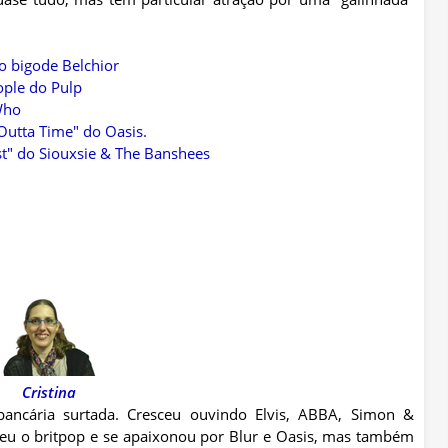
o bigode Belchior
ple do Pulp
Who
Outta Time" do Oasis.
st" do Siouxsie & The Banshees
Cristina
 bancária surtada. Cresceu ouvindo Elvis, ABBA, Simon &
ceu o britpop e se apaixonou por Blur e Oasis, mas também