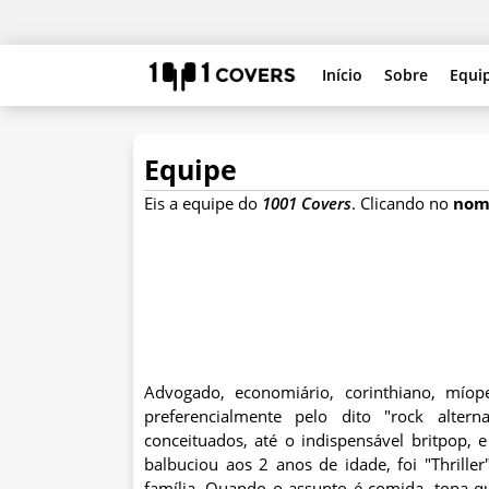
Início
Sobre
Equi
Equipe
Eis a equipe do
1001 Covers
. Clicando no
nom
Advogado, economiário, corinthiano, míop
preferencialmente pelo dito "rock alter
conceituados, até o indispensável britpop, 
balbuciou aos 2 anos de idade, foi "Thrille
família. Quando o assunto é comida, topa q