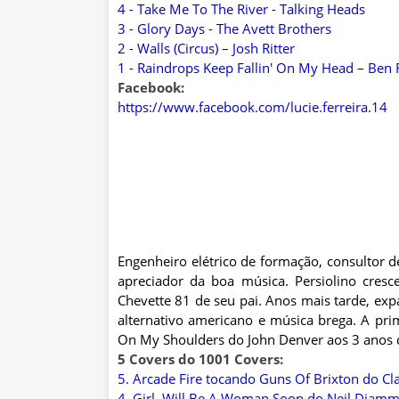
4 - Take Me To The River - Talking Heads
3 - Glory Days - The Avett Brothers
2 - Walls (Circus) – Josh Ritter
1 - Raindrops Keep Fallin' On My Head – Ben 
Facebook:
https://www.facebook.com/lucie.ferreira.14
Engenheiro elétrico de formação, consultor d
apreciador da boa música. Persiolino cres
Chevette 81 de seu pai. Anos mais tarde, exp
alternativo americano e música brega. A pri
On My Shoulders do John Denver aos 3 anos d
5 Covers do 1001 Covers:
5. Arcade Fire tocando Guns Of Brixton do Cl
4. Girl, Will Be A Woman Soon do Neil Diammo