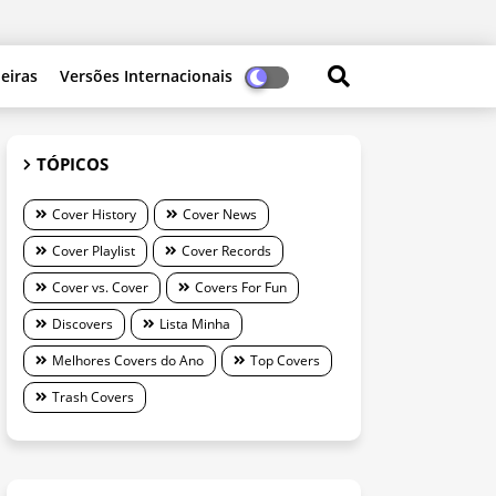
leiras
Versões Internacionais
TÓPICOS
Cover History
Cover News
Cover Playlist
Cover Records
Cover vs. Cover
Covers For Fun
Discovers
Lista Minha
Melhores Covers do Ano
Top Covers
Trash Covers