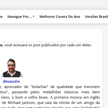
pe
Navegue Por...
Melhores Covers Do Ano
Versões Brasi
e
, você acessará os post publicados por cada um deles.
Alexandre
e, apreciador de "bolachas" de qualidade que transitem
nativo", passando pelos medalhões clássicos mais bem
e claro, o bom e velho blues. A primeira música em inglês
r" de Michael Jackson, que saía da vitrola de um amigo da
uase tudo, mas tem particular atração por uma "galinhada"