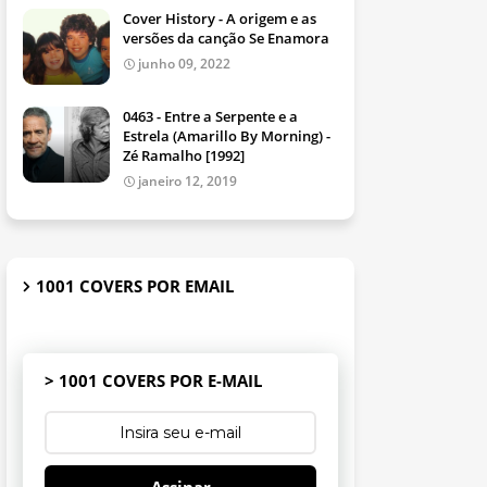
Cover History - A origem e as
versões da canção Se Enamora
junho 09, 2022
0463 - Entre a Serpente e a
Estrela (Amarillo By Morning) -
Zé Ramalho [1992]
janeiro 12, 2019
1001 COVERS POR EMAIL
> 1001 COVERS POR E-MAIL