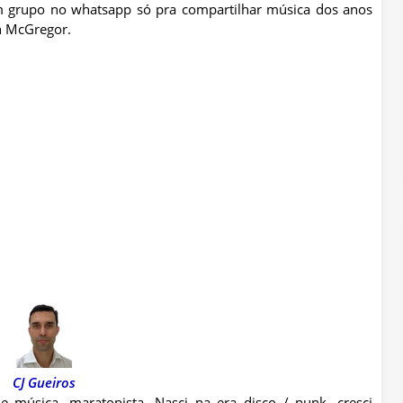
um grupo no whatsapp só pra compartilhar música dos anos
an McGregor.
CJ Gueiros
e música, maratonista. Nasci na era disco / punk, cresci