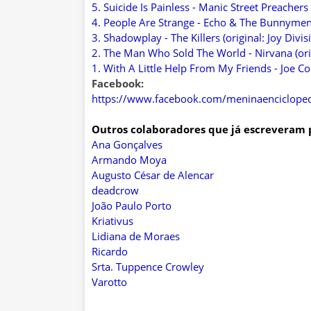
5. Suicide Is Painless - Manic Street Preachers
4. People Are Strange - Echo & The Bunnymen 
3. Shadowplay - The Killers (original: Joy Divis
2. The Man Who Sold The World - Nirvana (ori
1. With A Little Help From My Friends - Joe Coc
Facebook:
https://www.facebook.com/meninaenciclope
Outros colaboradores que já escreveram 
Ana Gonçalves
Armando Moya
Augusto César de Alencar
deadcrow
João Paulo Porto
Kriativus
Lidiana de Moraes
Ricardo
Srta. Tuppence Crowley
Varotto