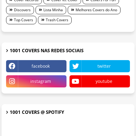
Discovers
Lista Minha
Melhores Covers do Ano
Top Covers
Trash Covers
1001 COVERS NAS REDES SOCIAIS
facebook
twitter
instagram
youtube
1001 COVERS @ SPOTIFY