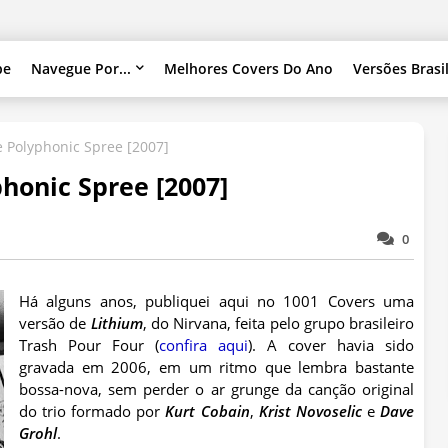
pe
Navegue Por...
Melhores Covers Do Ano
Versões Brasi
e Polyphonic Spree [2007]
phonic Spree [2007]
0
Há alguns anos, publiquei aqui no 1001 Covers uma
versão de
Lithium
, do Nirvana, feita pelo grupo brasileiro
Trash Pour Four (
confira aqui
). A cover havia sido
gravada em 2006, em um ritmo que lembra bastante
bossa-nova, sem perder o ar grunge da canção original
do trio formado por
Kurt Cobain
,
Krist Novoselic
e
Dave
Grohl
.