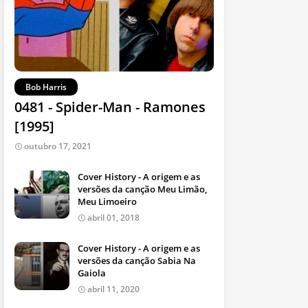
Bob Harris
0481 - Spider-Man - Ramones
[1995]
outubro 17, 2021
Cover History - A origem e as
versões da canção Meu Limão,
Meu Limoeiro
abril 01, 2018
Cover History - A origem e as
versões da canção Sabia Na
Gaiola
abril 11, 2020