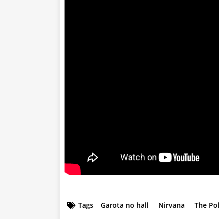
Tags
Garota no hall
Nirvana
The Po