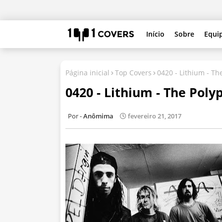
Início
Sobre
Equi
Página inicial
Top Covers
0420 - Lithium - Th
0420 - Lithium - The Poly
Anômima
fevereiro 21, 2017