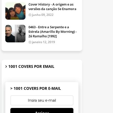
Cover History - A origem e as
versões da canção Se Enamora
junho 09, 2022
0463 - Entre a Serpente e a
Estrela (Amarillo By Morning) -
Zé Ramalho [1992]
janeiro 12, 2019
1001 COVERS POR EMAIL
> 1001 COVERS POR E-MAIL