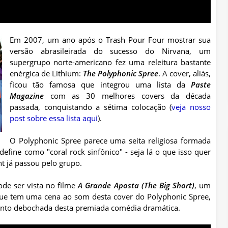
Em 2007, um ano após o Trash Pour Four mostrar sua
versão abrasileirada do sucesso do Nirvana, um
supergrupo norte-americano fez uma releitura bastante
enérgica de Lithium:
The Polyphonic Spree
. A cover, aliás,
ficou tão famosa que integrou uma lista da
Paste
Magazine
com as 30 melhores covers da década
passada, conquistando a sétima colocação (
veja nosso
post sobre essa lista aqui
).
O Polyphonic Spree parece uma seita religiosa formada
define como "coral rock sinfônico" - seja lá o que isso quer
ent já passou pelo grupo.
ode ser vista no filme
A Grande Aposta (The Big Short
)
, um
que tem uma cena ao som desta cover do Polyphonic Spree,
anto debochada desta premiada comédia dramática.