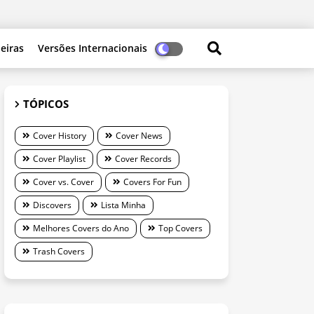
leiras
Versões Internacionais
TÓPICOS
Cover History
Cover News
Cover Playlist
Cover Records
Cover vs. Cover
Covers For Fun
Discovers
Lista Minha
Melhores Covers do Ano
Top Covers
Trash Covers