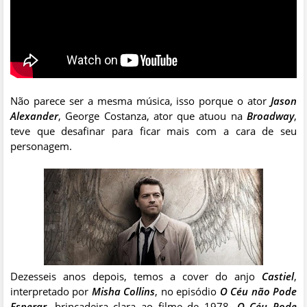
Não parece ser a mesma música, isso porque o ator
Jason
Alexander
, George Costanza, ator que atuou na
Broadway
,
teve que desafinar para ficar mais com a cara de seu
personagem.
Dezesseis anos depois, temos a cover do anjo
Castiel
,
interpretado por
Misha Collins
, no episódio
O Céu não Pode
Esperar
, brincadeira clara ao filme de 1978,
O Céu Pode