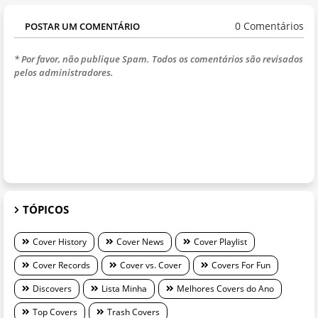
0 Comentários
POSTAR UM COMENTÁRIO
* Por favor, não publique Spam. Todos os comentários são revisados
pelos administradores.
TÓPICOS
Cover History
Cover News
Cover Playlist
Cover Records
Cover vs. Cover
Covers For Fun
Discovers
Lista Minha
Melhores Covers do Ano
Top Covers
Trash Covers