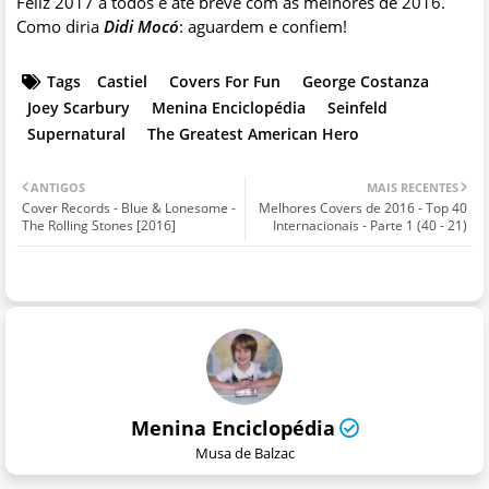
Feliz 2017 a todos e até breve com as melhores de 2016.
Como diria
Didi Mocó
: aguardem e confiem!
Tags
Castiel
Covers For Fun
George Costanza
Joey Scarbury
Menina Enciclopédia
Seinfeld
Supernatural
The Greatest American Hero
ANTIGOS
MAIS RECENTES
Cover Records - Blue & Lonesome -
Melhores Covers de 2016 - Top 40
The Rolling Stones [2016]
Internacionais - Parte 1 (40 - 21)
Menina Enciclopédia
Musa de Balzac