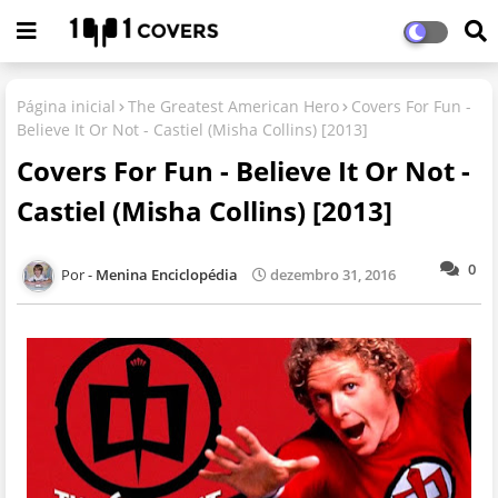
Página inicial
The Greatest American Hero
Covers For Fun -
Believe It Or Not - Castiel (Misha Collins) [2013]
Covers For Fun - Believe It Or Not -
Castiel (Misha Collins) [2013]
0
Menina Enciclopédia
dezembro 31, 2016