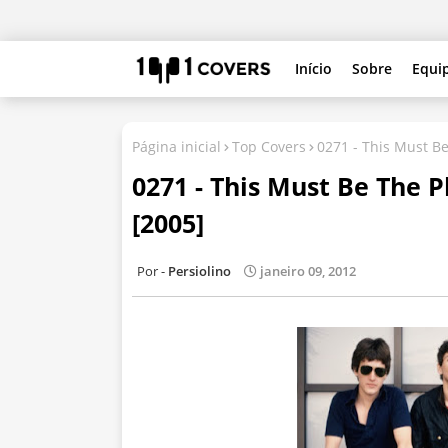
Início
Sobre
Equi
Página inicial
Top Covers
0271 - This Must Be
0271 - This Must Be The P
[2005]
Persiolino
janeiro 09, 2012