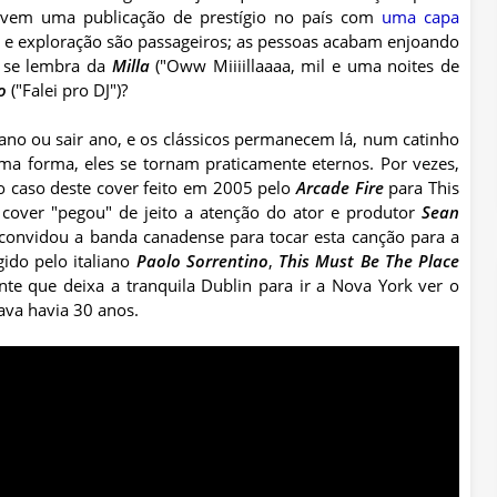
e vem uma publicação de prestígio no país com
uma capa
so e exploração são passageiros; as pessoas acabam enjoando
í se lembra da
Milla
("Oww Miiiillaaaa, mil e uma noites de
o
("Falei pro DJ")?
 ano ou sair ano, e os clássicos permanecem lá, num catinho
uma forma, eles se tornam praticamente eternos. Por vezes,
caso deste cover feito em 2005 pelo
Arcade Fire
para This
 cover "pegou" de jeito a atenção do ator e produtor
Sean
 convidou a banda canadense para tocar esta canção para a
gido pelo italiano
Paolo Sorrentino
,
This Must Be The Place
nte que deixa a tranquila Dublin para ir a Nova York ver o
ava havia 30 anos.