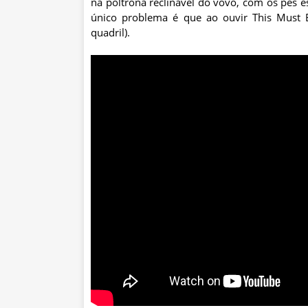
na poltrona reclinável do vovô, com os pés 
único problema é que ao ouvir This Must B
quadril).