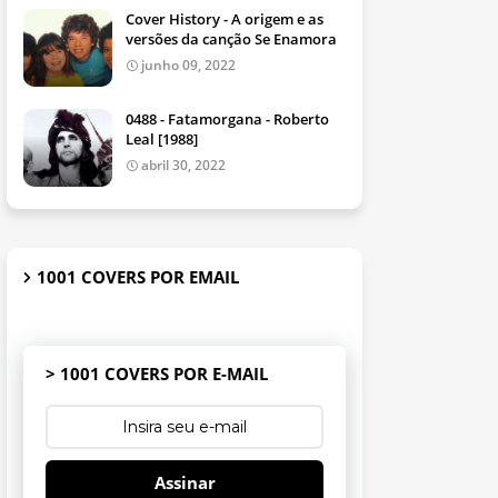
Cover History - A origem e as
versões da canção Se Enamora
junho 09, 2022
0488 - Fatamorgana - Roberto
Leal [1988]
abril 30, 2022
1001 COVERS POR EMAIL
> 1001 COVERS POR E-MAIL
Assinar