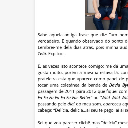
Sabe aquela antiga frase que diz: “um bom
verdadeiro. E quando observado do ponto de
Lembrei-me dela dias atrás, pois minha au
Teló
. Explico...
É, as vezes isto acontece comigo; me dá u
gosta muito, porém a mesma estava lá, com
prateleira esta que aparece como papel de 
tocar uma coletânea da banda de
David By
passagem de 2011 para 2012 que fiquei com
Fa Fa Fa Fa Fa Fa Far Better”
ou
“Wild Wild Wil
passando pelo
dial
do meu som, apareceu aque
cabeça: “Delícia, delícia...ai seu te pego, ai ai s
Sei que vou parecer clichê mas “delícia” mes