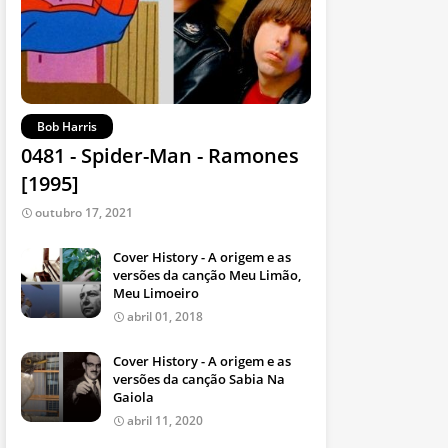
Bob Harris
0481 - Spider-Man - Ramones
[1995]
outubro 17, 2021
Cover History - A origem e as
versões da canção Meu Limão,
Meu Limoeiro
abril 01, 2018
Cover History - A origem e as
versões da canção Sabia Na
Gaiola
abril 11, 2020