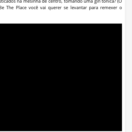
esticados na mesinha de centro, tomando uma gin tonica? (O
e The Place você vai querer se levantar para remexer o