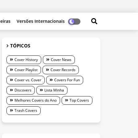
leiras
Versões Internacionais
TÓPICOS
Cover History
Cover News
Cover Playlist
Cover Records
Cover vs. Cover
Covers For Fun
Discovers
Lista Minha
Melhores Covers do Ano
Top Covers
Trash Covers