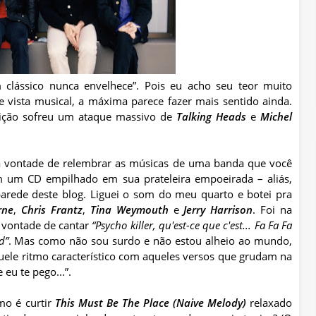
 clássico nunca envelhece”. Pois eu acho seu teor muito
 vista musical, a máxima parece fazer mais sentido ainda.
dição sofreu um ataque massivo de
Talking Heads
e
Michel
ma vontade de relembrar as músicas de uma banda que você
 um CD empilhado em sua prateleira empoeirada – aliás,
parede deste blog. Liguei o som do meu quarto e botei pra
rne
,
Chris Frantz
,
Tina Weymouth
e
Jerry Harrison
. Foi na
 vontade de cantar
“Psycho killer, qu'est-ce que c'est... Fa Fa Fa
d”
. Mas como não sou surdo e não estou alheio ao mundo,
le ritmo característico com aqueles versos que grudam na
e eu te pego...”.
mo é curtir
This Must Be The Place (Naive Melody)
relaxado