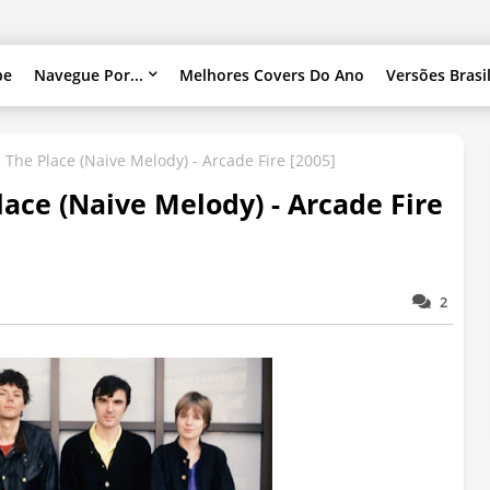
pe
Navegue Por...
Melhores Covers Do Ano
Versões Brasi
 The Place (Naive Melody) - Arcade Fire [2005]
lace (Naive Melody) - Arcade Fire
2