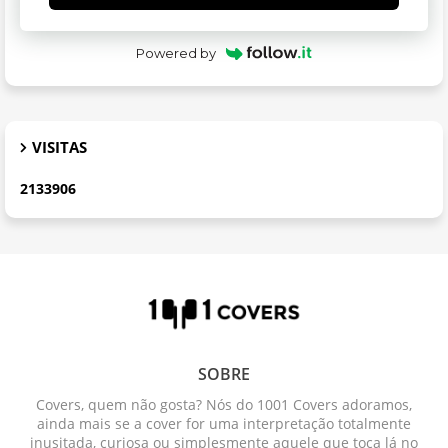
Powered by
VISITAS
2
1
3
3
9
0
6
SOBRE
Covers, quem não gosta? Nós do 1001 Covers adoramos,
ainda mais se a cover for uma interpretação totalmente
inusitada, curiosa ou simplesmente aquele que toca lá no