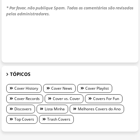
* Por favor, não publique Spam. Todos os comentários são revisados
pelos administradores.
TÓPICOS
Cover History
Cover News
Cover Playlist
Cover Records
Cover vs. Cover
Covers For Fun
Discovers
Lista Minha
Melhores Covers do Ano
Top Covers
Trash Covers