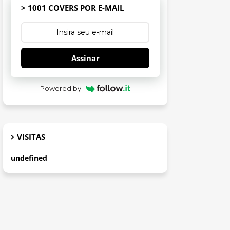
> 1001 COVERS POR E-MAIL
Assinar
Powered by
VISITAS
u
n
d
e
f
n
e
d