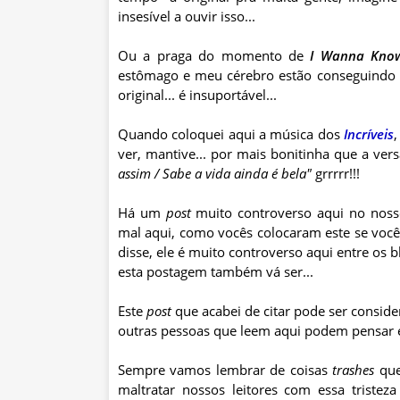
insesível
a ouvir isso...
Ou a praga do momento de
I
Wanna
Kno
estômago e meu cérebro estão conseguindo fa
original... é insuportável...
Quando coloquei aqui a música dos
Incríveis
,
ver, mantive... por mais bonitinha que a ver
assim / Sabe a vida ainda é bela"
grrrrr
!!!
Há um
post
muito controverso aqui no nos
mal aqui, como vocês colocaram este se voc
disse, ele é muito controverso aqui entre os
b
esta
postagem
também vá ser...
Este
post
que acabei de citar pode ser consid
outras pessoas que
leem
aqui podem pensar e
Sempre vamos lembrar de coisas
trashes
que
maltratar nossos leitores com essa tristez