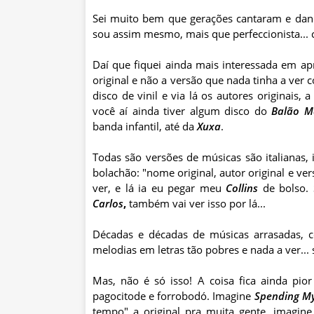
Sei muito bem que gerações cantaram e dan
sou assim mesmo, mais que
perfeccionista
..
Daí que fiquei ainda mais interessada em apre
original e não a versão que nada tinha a ver 
disco de
vinil
e via lá os autores originais, 
você aí ainda tiver algum disco do
Balão M
banda infantil, até da
Xuxa
.
Todas são versões de músicas são italianas, i
bolachão
: "nome original, autor original e ver
ver, e lá ia eu pegar meu
Collins
de bolso. 
Carlos
,
também vai ver isso por lá...
Décadas e décadas de músicas arrasadas, 
melodias em letras tão pobres e nada a ver..
Mas, não é só isso! A coisa fica ainda pi
pagocitode
e forrobodó. Imagine
Spending
M
tempo" a original pra muita gente, imagin