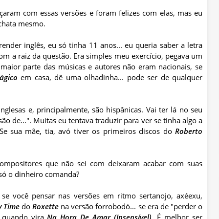
çaram com essas versões e foram felizes com elas, mas eu
. chata mesmo.
nder inglês, eu só tinha 11 anos... eu queria saber a letra
com a raiz da questão. Era simples meu exercício, pegava um
a maior parte das músicas e autores não eram nacionais, se
ágico
em casa, dê uma
olhadinha
... pode ser de qualquer
nglesas e, principalmente, são hispânicas. Vai ter lá no seu
são de...". Muitas eu tentava traduzir para ver se tinha algo a
Se sua mãe, tia, avó tiver os primeiros discos do
Roberto
compositores que não sei com deixaram acabar com suas
. só o dinheiro comanda?
or se você pensar nas versões em ritmo
sertanojo
,
axéexu
,
y
Time
do
Roxette
na versão forrobodó... se era de "perder o
e quando vira
Na Hora De Amar (Insensível)
. É melhor ser