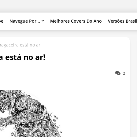
pe
Navegue Por...
Melhores Covers Do Ano
Versões Brasi
bagaceira está no ar!
a está no ar!
2