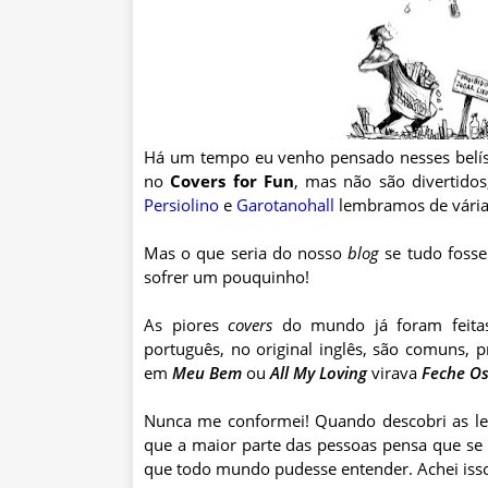
Há um tempo eu venho pensado nesses bel
no
Covers
for
Fun
, mas não são divertido
Persiolino
e
Garotanohall
lembramos de vária
Mas o que seria do nosso
blog
se tudo fosse
sofrer um pouquinho!
As piores
covers
do mundo já foram feita
português, no original inglês, são comuns,
em
Meu Bem
ou
All
My
Loving
virava
Feche Os
Nunca me conformei! Quando descobri as let
que a maior parte das pessoas pensa que se 
que todo mundo pudesse entender. Achei iss