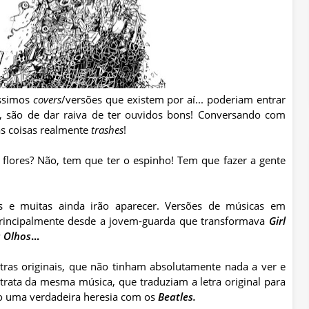
íssimos
covers
/versões que existem por aí... poderiam entrar
s, são de dar raiva de ter ouvidos bons! Conversando com
s coisas realmente
trashes
!
 flores? Não, tem que ter o espinho! Tem que fazer a gente
s e muitas ainda irão aparecer. Versões de músicas em
 principalmente desde a jovem-guarda que transformava
Girl
 Olhos
...
ras originais, que não tinham absolutamente nada a ver e
trata da mesma música, que traduziam a letra original para
o uma verdadeira heresia com os
Beatles
.