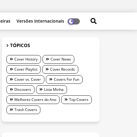
leiras
Versões Internacionais
TÓPICOS
Cover History
Cover News
Cover Playlist
Cover Records
Cover vs. Cover
Covers For Fun
Discovers
Lista Minha
Melhores Covers do Ano
Top Covers
Trash Covers