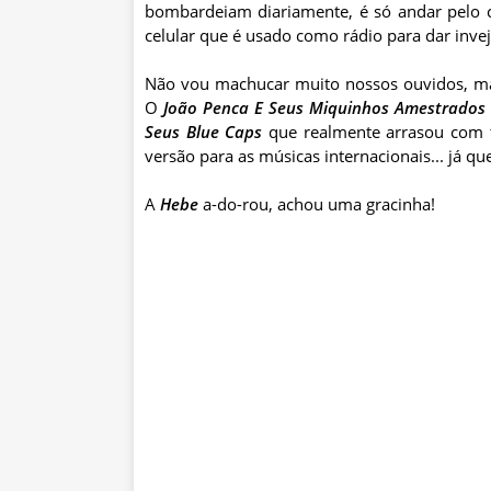
bombardeiam diariamente, é só andar pelo c
celular que é usado como rádio para dar inve
Não vou machucar muito nossos ouvidos, ma
O
João Penca E Seus
Miquinhos
Amestrados
Seus
Blue
Caps
que realmente arrasou com t
versão para as músicas
internacionais
... já q
A
Hebe
a-do-
rou
, achou uma gracinha!