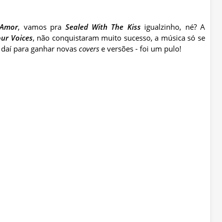
 Amor
, vamos pra
Sealed
With
The
Kiss
igualzinho
,
né
? A
our
Voices
, não conquistaram muito sucesso, a música só se
E daí para ganhar novas
covers
e versões - foi um pulo!