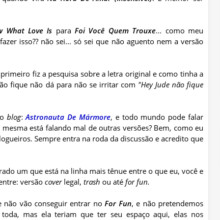
w
What
Love
Is
para
Foi Você Quem Trouxe
... como meu
zer isso?? não sei... só sei que não aguento nem a versão
 primeiro fiz a pesquisa sobre a letra original e como tinha a
são fique não dá para não se irritar com
"
Hey
Jude
não fique
so
blog
:
Astronauta De Mármore
, e todo mundo pode falar
ê mesma está falando mal de outras versões? Bem, como eu
logueiros
. Sempre entra na roda da discussão e acredito que
erado um que está na linha mais
tênue
entre o que eu, você e
ntre: versão
cover
legal,
trash
ou até
for
fun
.
 não vão conseguir entrar no
For
Fun
, e não pretendemos
a toda, mas ela teriam que ter seu espaço aqui, elas nos